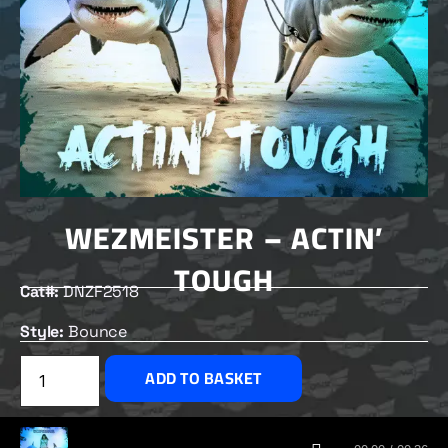
WEZMEISTER – ACTIN’
TOUGH
Cat#:
DNZF2518
Style:
Bounce
£
2.50
ADD TO BASKET