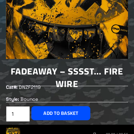
FADEAWAY – SSSST… FIRE
WIRE
Cat#:
DNZF2119
Style:
Bounce
£
2.50
ADD TO BASKET