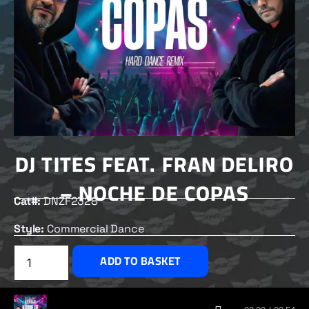
DJ TITES FEAT. FRAN DELIRO
– NOCHE DE COPAS
Cat#:
DNZF2328
Style:
Commercial Dance
£
2.00
ADD TO BASKET